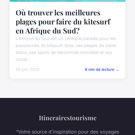
Où trouver les meilleures
plages pour faire du kitesurf
en Afrique du Sud?
L'Afrique du Sud est un véritable paradis pour les
passionnés de kitesurf. Avec ses plages de sable
blanc, ses spots de renommée mondiale et ses
condi...
30 juin 2024
6 min de lecture →
Itinerairestourisme
“Votre source d'inspiration pour des voyages