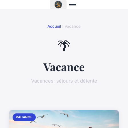
Accueil
› Vacance
🌴
Vacance
Vacances, séjours et détente
VACANCE