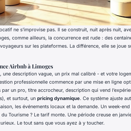
catif ne s’improvise pas. Il se construit, nuit après nuit, av
moges, comme ailleurs, la concurrence est rude : des centai
 voyageurs sur les plateformes. La différence, elle se joue s
once Airbnb à Limoges
 une description vague, un prix mal calibré - et votre log
estion professionnelle commence par une mise en ligne opt
s par un pro, titre accrocheur, description qui vend l’expéri
s), et surtout, un
pricing dynamique
. Ce système ajuste a
a saison, les événements locaux et la demande. Un week-end
 du Tourisme ? Le tarif monte. Une période creuse en janvier
 curieux. Le tout sans que vous ayez à y toucher.