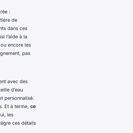
rée :
tière de
nts dans ces
i l’aide à la
 ou encore les
pagnement, pas
vent avec des
eille d’eau
ot personnalisé.
s. Et à terme,
ce
ui, les
ègre ces détails