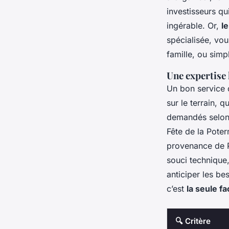
investisseurs qu
ingérable. Or,
l
spécialisée, vou
famille, ou simp
Une expertise
Un bon service 
sur le terrain, 
demandés selon 
Fête de la Pote
provenance de Pa
souci technique
anticiper les b
c’est
la seule f
🔍 Critère