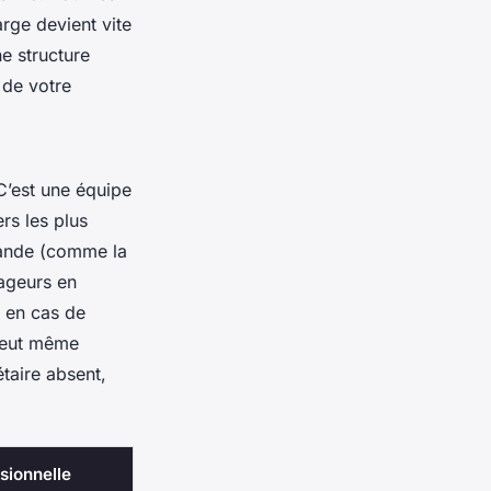
arge devient vite
ne structure
 de votre
C’est une équipe
ers les plus
mande (comme la
yageurs en
i en cas de
 peut même
taire absent,
sionnelle