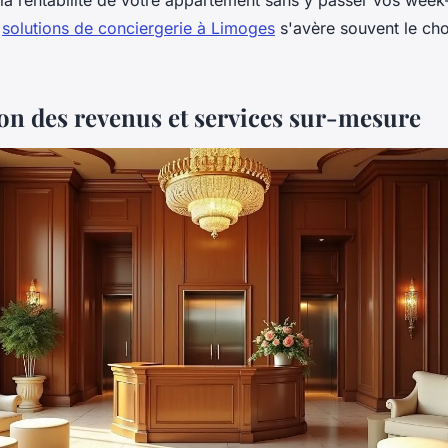
la rentabilité de votre appartement sans y passer vos week
s
solutions de conciergerie à Limoges
s'avère souvent le cho
on des revenus et services sur-mesure