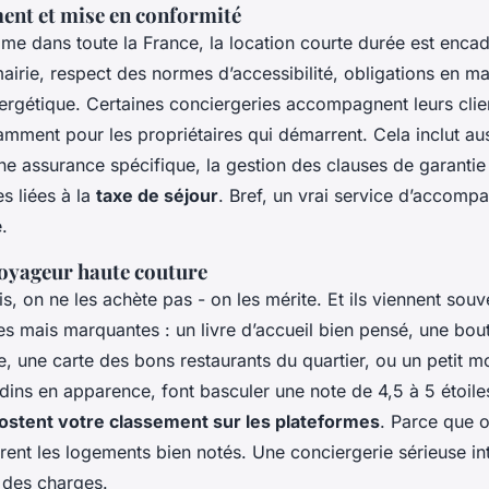
nt et mise en conformité
e dans toute la France, la location courte durée est encad
airie, respect des normes d’accessibilité, obligations en ma
rgétique. Certaines conciergeries accompagnent leurs clie
ment pour les propriétaires qui démarrent. Cela inclut auss
ne assurance spécifique, la gestion des clauses de garantie
es liées à la
taxe de séjour
. Bref, un vrai service d’accom
.
voyageur haute couture
is, on ne les achète pas - on les mérite. Et ils viennent sou
es mais marquantes : un livre d’accueil bien pensé, une bout
vée, une carte des bons restaurants du quartier, ou un petit m
dins en apparence, font basculer une note de 4,5 à 5 étoile
ostent votre classement sur les plateformes
. Parce que o
ent les logements bien notés. Une conciergerie sérieuse int
 des charges.