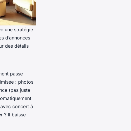
ec une stratégie
nes d’annonces
ur des détails
ement passe
imisée : photos
ence (pas juste
utomatiquement
 avec concert à
 ? Il baisse