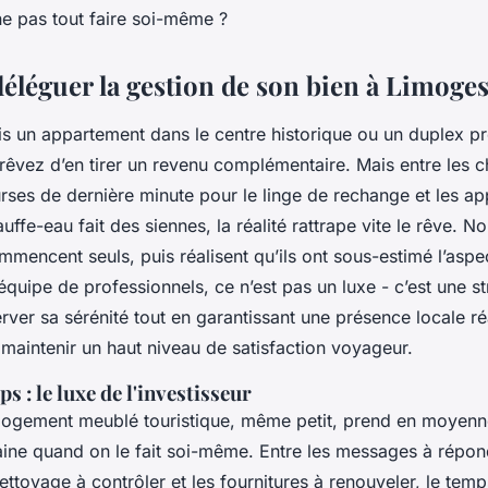
e pas tout faire soi-même ?
éléguer la gestion de son bien à Limoges
s un appartement dans le centre historique ou un duplex p
rêvez d’en tirer un revenu complémentaire. Mais entre les c
urses de dernière minute pour le linge de rechange et les a
uffe-eau fait des siennes, la réalité rattrape vite le rêve. 
mmencent seuls, puis réalisent qu’ils ont sous-estimé l’aspe
quipe de professionnels, ce n’est pas un luxe - c’est une st
ver sa sérénité tout en garantissant une présence locale ré
 maintenir un haut niveau de satisfaction voyageur.
s : le luxe de l'investisseur
 logement meublé touristique, même petit, prend en moyenne
ine quand on le fait soi-même. Entre les messages à répond
nettoyage à contrôler et les fournitures à renouveler, le temps