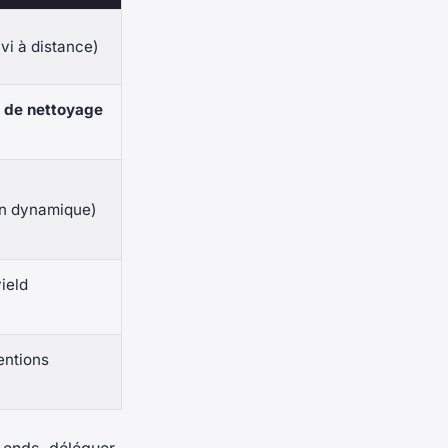
vi à distance)
s de nettoyage
on dynamique)
ield
entions