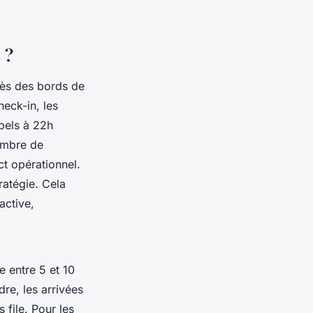
 ?
rès des bords de
heck-in, les
ppels à 22h
Nombre de
ct opérationnel.
ratégie. Cela
active,
 entre 5 et 10
re, les arrivées
 file. Pour les