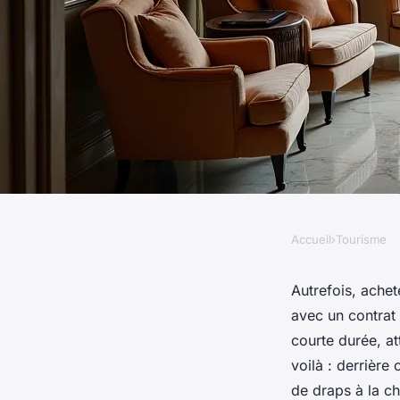
Accueil
›
Tourisme
TOURISME
La conciergerie à Li
Autrefois, achet
avec un contrat 
inhabituel pour inve
courte durée, at
voilà : derrière
de draps à la ch
Éléanore
•
03/05/2026 17:33
•
11 min de lecture