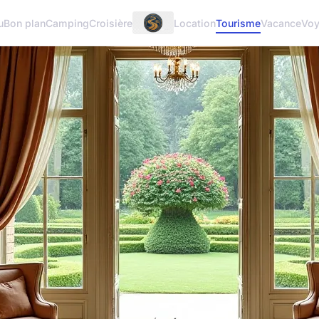
u
Bon plan
Camping
Croisière
Location
Tourisme
Vacance
Vo