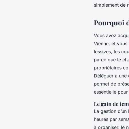
simplement de n
Pourquoi d
Vous avez acqui
Vienne, et vous 
lessives, les co
parce que le cha
propriétaires co
Déléguer à une é
permet de préser
essentielle pour
Le gain de temp
La gestion d’un
heures par sema
à organiser, le 