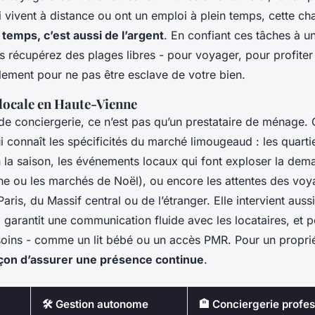
i vivent à distance ou ont un emploi à plein temps, cette ch
e temps, c’est aussi de l’argent
. En confiant ces tâches à u
s récupérez des plages libres - pour voyager, pour profiter
lement pour ne pas être esclave de votre bien.
 locale en Haute-Vienne
de conciergerie, ce n’est pas qu’un prestataire de ménage. 
qui connaît les spécificités du marché limougeaud : les quarti
la saison, les événements locaux qui font exploser la de
rne ou les marchés de Noël), ou encore les attentes des vo
ris, du Massif central ou de l’étranger. Elle intervient auss
, garantit une communication fluide avec les locataires, et
esoins - comme un lit bébé ou un accès PMR. Pour un proprié
açon d’assurer une présence continue
.
🛠️ Gestion autonome
🏨 Conciergerie profes