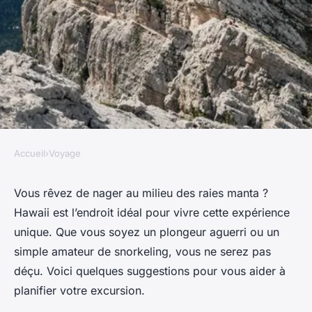
Accueil
›
Voyage
VOYAGE
Où pratiquer le snorkeling au
Vous rêvez de nager au milieu des raies manta ?
Hawaii est l’endroit idéal pour vivre cette expérience
milieu des raies manta à
unique. Que vous soyez un plongeur aguerri ou un
Hawaii ?
simple amateur de snorkeling, vous ne serez pas
déçu. Voici quelques suggestions pour vous aider à
Alix
•
9 octobre 2024
•
6 min de lecture
planifier votre excursion.