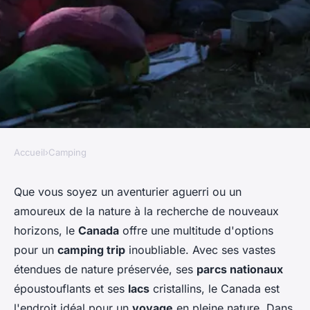
Accueil
›
Camping
CAMPING
Comment préparer un
Que vous soyez un aventurier aguerri ou un
amoureux de la nature à la recherche de nouveaux
itinéraire de camping pour
horizons, le
Canada
offre une multitude d'options
découvrir les parcs nationaux
pour un
camping trip
inoubliable. Avec ses vastes
du Canada?
étendues de nature préservée, ses
parcs nationaux
époustouflants et ses
lacs
cristallins, le Canada est
Alix
•
30 juin 2024
•
7 min de lecture
l'endroit idéal pour un
voyage
en pleine nature. Dans